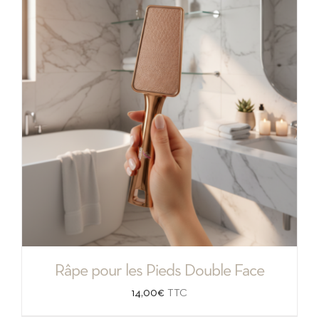
Râpe pour les Pieds Double Face
14,00
€
TTC