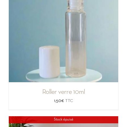
Roller verre 10ml
1,50
€
TTC
Stock épuisé