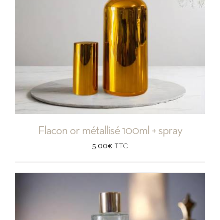
Flacon or métallisé 100ml + spray
5,00
€
TTC