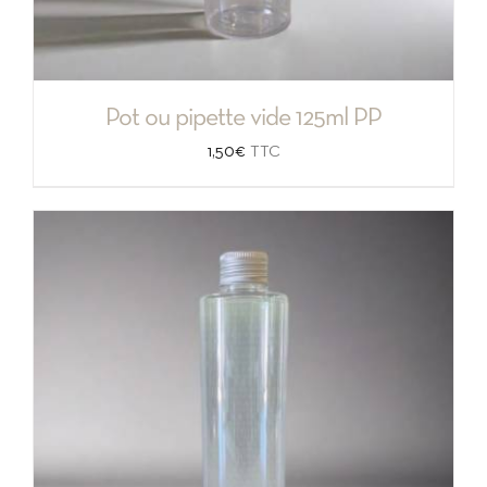
Pot ou pipette vide 125ml PP
1,50
€
TTC