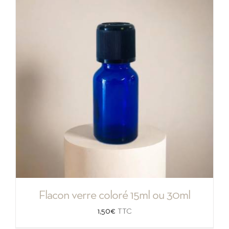
Flacon verre coloré 15ml ou 30ml
1,50
€
TTC