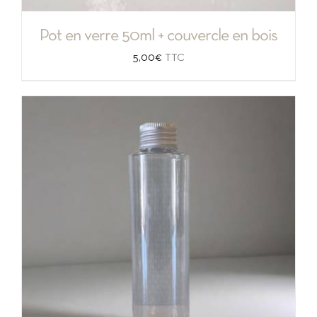
Pot en verre 50ml + couvercle en bois
5,00
€
TTC