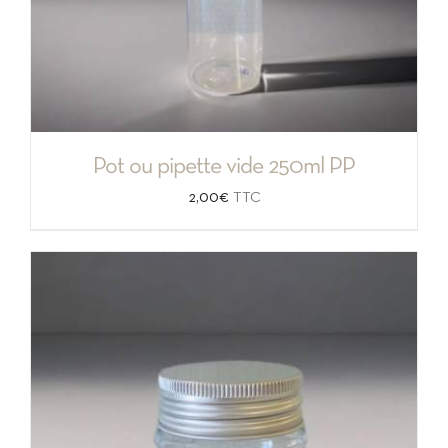
Pot ou pipette vide 250ml PP
2,00
€
TTC