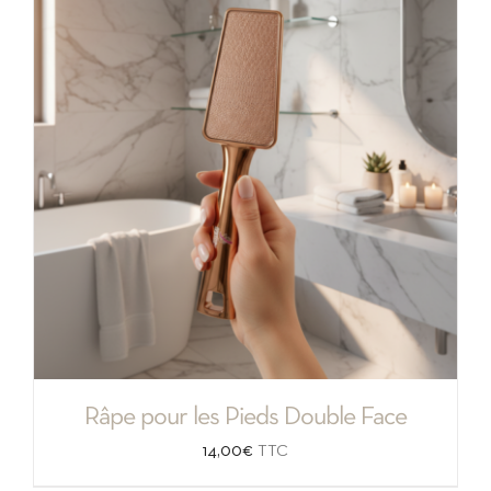
Râpe pour les Pieds Double Face
14,00
€
TTC