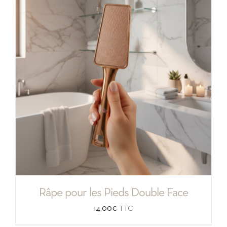
Râpe pour les Pieds Double Face
14,00
€
TTC