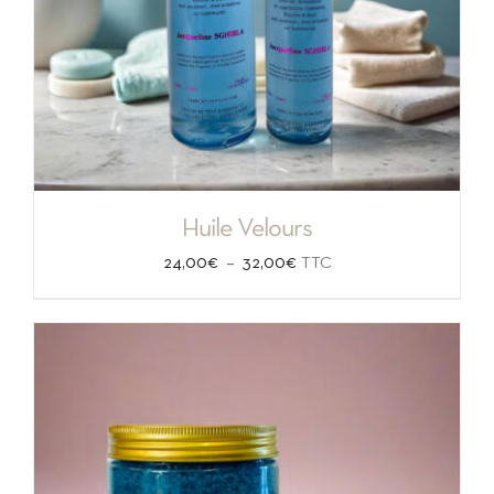
Huile Velours
Plage
–
24,00
€
32,00
€
TTC
de
prix :
24,00€
à
32,00€