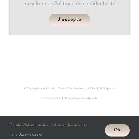
consulter nos
Politique de confidentialité
.
J'accepte
© Copyright 2021 -
2026 | Tous droits réservés |
CGV
|
Politique de
confidentialité
| Propulsé par
liberty-web
Instagram
Ce site Web utilise des cookies et des services
Ok
tiers.
Paramètres