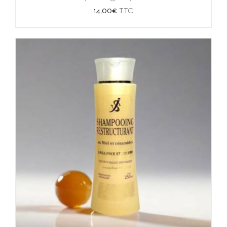
14,00
€
TTC