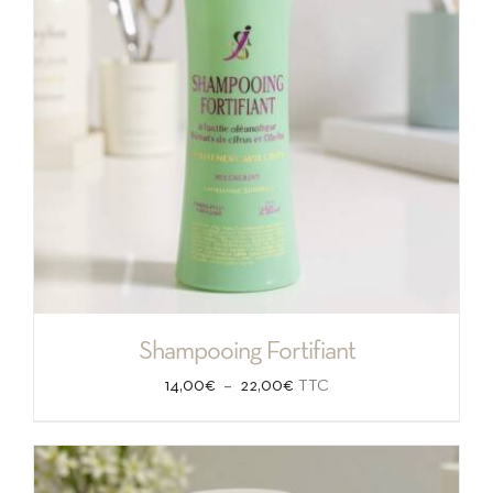
Shampooing Fortifiant
Plage
–
14,00
€
22,00
€
TTC
de
prix :
14,00€