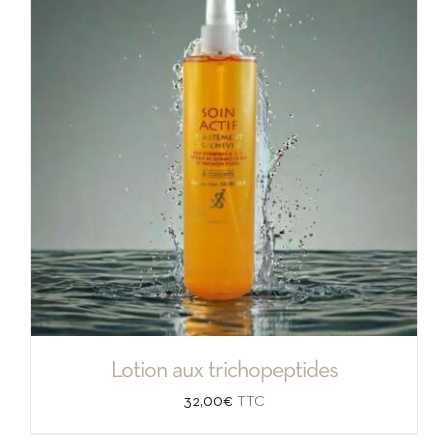
à
35,00€
Lotion aux trichopeptides
32,00
€
TTC