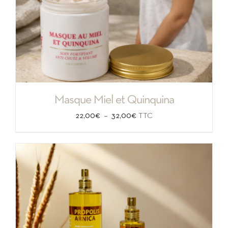
Masque Miel et Quinquina
Plage
–
22,00
€
32,00
€
TTC
de
prix :
22,00€
à
32,00€