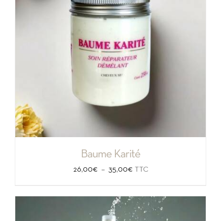
Baume Karité
Plage
–
26,00
€
35,00
€
TTC
de
prix :
26,00€