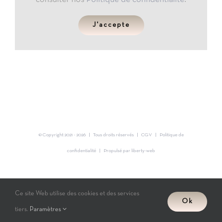
J'accepte
© Copyright 2021 -
2026 | Tous droits réservés |
CGV
|
Politique de
confidentialité
| Propulsé par
liberty-web
Instagram
Ce site Web utilise des cookies et des services
Ok
tiers.
Paramètres