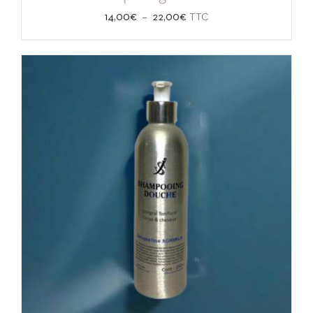
Plage
–
14,00
€
22,00
€
TTC
de
prix :
14,00€
à
22,00€