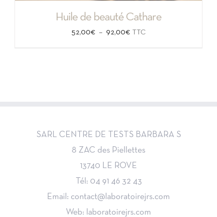
Huile de beauté Cathare
Plage
–
52,00
€
92,00
€
TTC
de
prix :
52,00€
à
92,00€
SARL CENTRE DE TESTS BARBARA S
8 ZAC des Piellettes
13740 LE ROVE
Tél: 04 91 46 32 43
Email: contact@laboratoirejrs.com
Web: laboratoirejrs.com