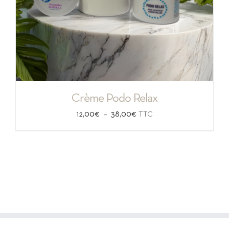
Crème Podo Relax
Plage
–
12,00
€
38,00
€
TTC
de
prix :
12,00€
à
38,00€