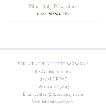
Ritual Nutri-Réparateur
Le
Le
76,00
€
TTC
98,00
€
prix
prix
initial
actuel
était :
est :
98,00€.
76,00€.
SARL CENTRE DE TESTS BARBARA S
8 ZAC des Piellettes
13740 LE ROVE
Tél: 04 91 46 32 43
Email: contact@laboratoirejrs.com
Web: laboratoirejrs.com