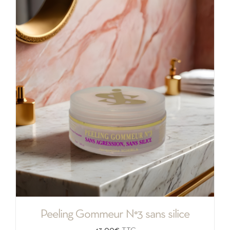
initial
actuel
était :
est :
94,00€.
76,00€.
Peeling Gommeur N°3 sans silice