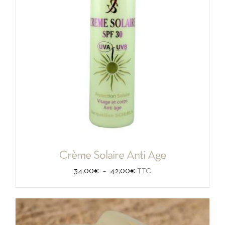
Crème Solaire Anti Age
Plage
–
34,00
€
42,00
€
TTC
de
prix :
34,00€