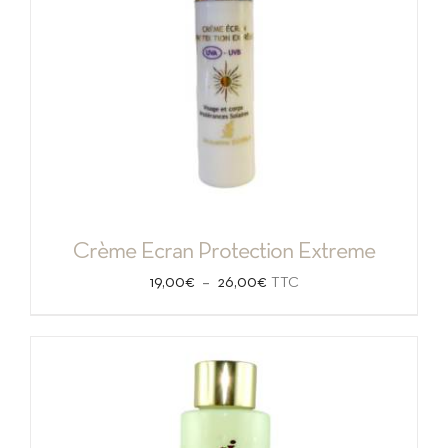
Crème Ecran Protection Extreme
Plage
–
19,00
€
26,00
€
TTC
de
prix :
19,00€
à
26,00€