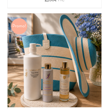
43,00
€
TTC
Promo!