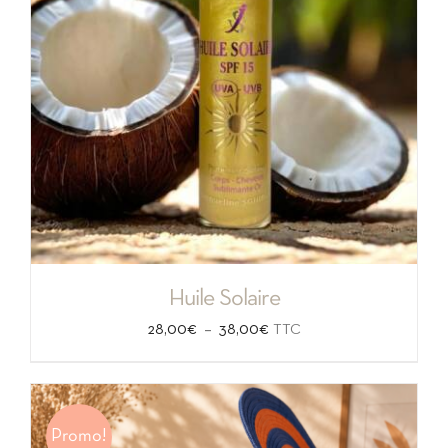
Huile Solaire
Plage
–
28,00
€
38,00
€
TTC
de
prix :
28,00€
Promo!