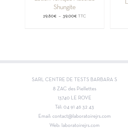
L
Shungite
Plage
–
29,80
€
39,00
€
TTC
de
prix :
29,80€
à
39,00€
SARL CENTRE DE TESTS BARBARA S
8 ZAC des Piellettes
13740 LE ROVE
Tél: 04 91 46 32 43
Email: contact@laboratoirejrs.com
Web: laboratoirejrs.com