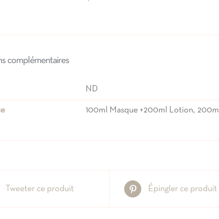
&
Lotion
ns complémentaires
ND
ce
100ml Masque +200ml Lotion, 200m
Tweeter ce produit
Épingler ce produit