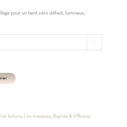
lage pour un teint zéro défaut, lumineux,

nier
s et lotions
,
Les masques
,
Rapide & Efficace
,