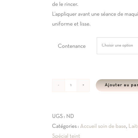
de le rincer.
L’appliquer avant une séance de maquil
uniforme et lisse.
Contenance
Ajouter au pa
quantité
de
Soin
UGS :
ND
pollen
Catégories :
Accueil soin de base
,
Lait
Masque
Spécial teint