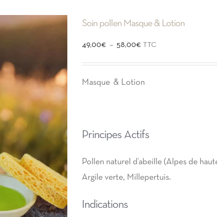
Soin pollen Masque & Lotion
Plage
–
49,00
€
58,00
€
TTC
de
prix :
Masque & Lotion
49,00€
à
58,00€
Principes Actifs
Pollen naturel d’abeille (Alpes de haut
Argile verte, Millepertuis.
Indications