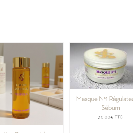
Masque N°1 Régulate
Sébum
30,00
€
TTC