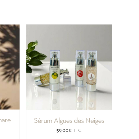
hare
Sérum Algues des Neiges
ge
C
59,00
€
TTC