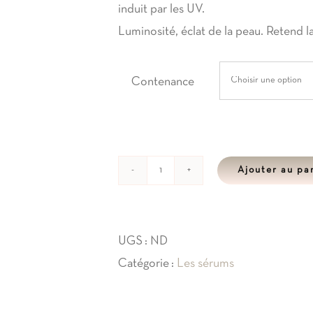
induit par les UV.
Luminosité, éclat de la peau. Retend la 
Contenance
Ajouter au pa
quantité
de
Sérum
UGS :
ND
Bouclier
Catégorie :
Les sérums
Edelweiss