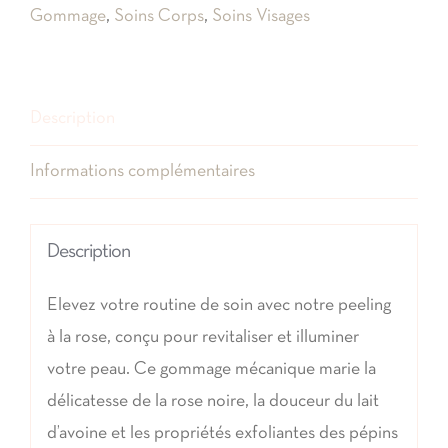
Gommage
,
Soins Corps
,
Soins Visages
rose
noire
-
Description
Visage
&
Informations complémentaires
Corps
Description
Elevez votre routine de soin avec notre peeling
à la rose, conçu pour revitaliser et illuminer
votre peau. Ce gommage mécanique marie la
délicatesse de la rose noire, la douceur du lait
d’avoine et les propriétés exfoliantes des pépins