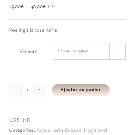
Plage
–
29,00
€
46,00
€
TTC
de
prix :
Peeling à la rose noire
29,00€
à
Variante

46,00€
Ajouter au panier
quantité
de
Peeling
UGS :
ND
à
Catégories :
Accueil soin de base
,
Hygiène et
la