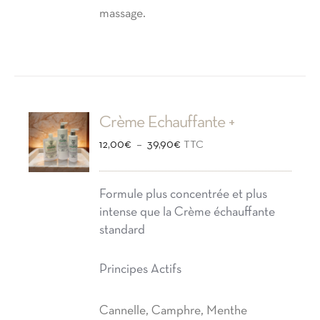
massage.
Crème Echauffante +
Plage
–
12,00
€
39,90
€
TTC
de
prix :
Formule plus concentrée et plus
intense que la Crème échauffante
12,00€
standard
à
39,90€
Principes Actifs
Cannelle, Camphre, Menthe