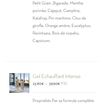
Petit Grain ,Bigarade, Menthe
poivrée, Cajeput, Camphre,
Katafray, Pin maritime, Clou de
girofle, Orange amère, Eucalyptus,
Ravintsara, Bois de copahu,
Capsicum.
Gel Echauffant Intense
Plage
–
23,80
€
39,90
€
TTC
de
prix :
Propriétés Par sa formule complète