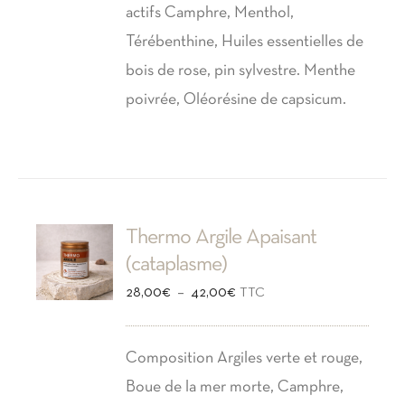
actifs Camphre, Menthol,
Térébenthine, Huiles essentielles de
bois de rose, pin sylvestre. Menthe
poivrée, Oléorésine de capsicum.
Thermo Argile Apaisant
(cataplasme)
Plage
–
28,00
€
42,00
€
TTC
de
prix :
Composition Argiles verte et rouge,
28,00€
Boue de la mer morte, Camphre,