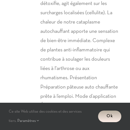
détoxifie, agit également sur les
surcharges localisées (cellulite). La
chaleur de notre cataplasme
autochauffant apporte une sensation
de bien-être immédiate. Complexe
de plantes anti-inflammatoire qui
contribue à soulager les douleurs
liées à l'arthrose ou aux
rhumatismes. Présentation
Préparation pâteuse auto chauffante
prête à l’emploi. Mode d’application
Étendre le thermo argiles en couche
Ce site Web utilise des cookies et des services
fine et régulière sur la surface à
Ok
tiers.
Paramètres
traiter. Directement sur la peau ou