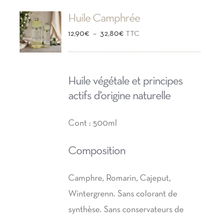
Huile Camphrée
Plage
–
12,90
€
32,80
€
TTC
de
prix :
Huile végétale et principes
12,90€
actifs d’origine naturelle
à
32,80€
Cont : 500ml
Composition
Camphre, Romarin, Cajeput,
Wintergrenn. Sans colorant de
synthèse. Sans conservateurs de