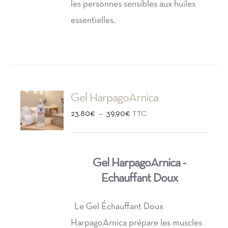
les personnes sensibles aux huiles
essentielles.
Gel HarpagoArnica
Plage
–
23,80
€
39,90
€
TTC
de
prix :
Gel HarpagoArnica -
23,80€
Echauffant Doux
à
39,90€
Le Gel Échauffant Doux
HarpagoArnica prépare les muscles