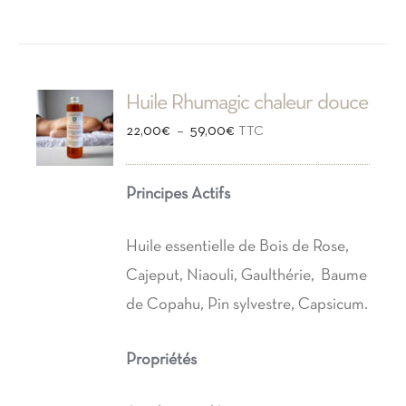
Huile Rhumagic chaleur douce
Plage
–
22,00
€
59,00
€
TTC
de
prix :
Principes Actifs
22,00€
à
Huile essentielle de Bois de Rose,
59,00€
Cajeput, Niaouli, Gaulthérie, Baume
de Copahu, Pin sylvestre, Capsicum.
Propriétés