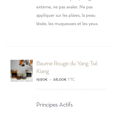
externe, ne pas avaler. Ne pas
appliquer sur les plaies, la peau
lésée, les muqueuses et les yeux.
Baume Rouge du Yang Tsé
Kiang
Plage
–
19,90
€
68,00
€
TTC
de
prix :
Principes Actifs
19,90€
à