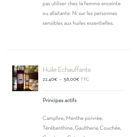
pas utiliser chez la femme enceinte
ou allaitante. Ni sur les personnes
sensibles aux huiles essentielles.
Huile Echauffante
Plage
–
22,40
€
58,00
€
TTC
de
prix :
Principes actifs
22,40€
à
Camphre, Menthe poivrée,
58,00€
Térébenthine, Gaultherie Couchée,