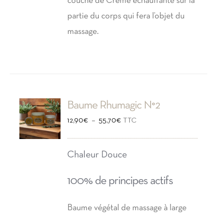
couche de Crème échauffante sur la
partie du corps qui fera l’objet du
massage.
Baume Rhumagic N°2
Plage
–
12,90
€
55,70
€
TTC
de
prix :
Chaleur Douce
12,90€
100% de principes actifs
à
55,70€
Baume végétal de massage à large