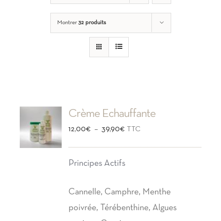
Montrer
32 produits
Crème Echauffante
Plage
–
12,00
€
39,90
€
TTC
de
prix :
Principes Actifs
12,00€
à
Cannelle, Camphre, Menthe
39,90€
poivrée, Térébenthine, Algues