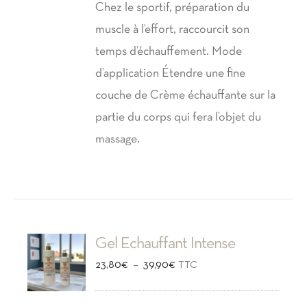
Chez le sportif, préparation du
muscle à l’effort, raccourcit son
temps d’échauffement. Mode
d’application Étendre une fine
couche de Crème échauffante sur la
partie du corps qui fera l’objet du
massage.
Gel Echauffant Intense
Plage
–
23,80
€
39,90
€
TTC
de