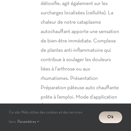
détoxifie, agit également sur les
surcharges localisées (cellulite). La
chaleur de notre cataplasme
autochauffant apporte une sensation
de bien-être immédiate. Complexe
de plantes anti-inflammatoire qui
contribue à soulager les douleurs
liées à l'arthrose ou aux
rhumatismes. Présentation
Préparation pâteuse auto chauffante
prête à l’emploi. Mode d’application
Étendre le thermo argiles en couche
Ce site Web utilise des cookies et des services
fine et régulière sur la surface à
Ok
tiers.
Paramètres
traiter. Directement sur la peau ou