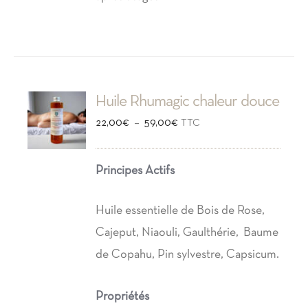
Huile Rhumagic chaleur douce
Plage
–
22,00
€
59,00
€
TTC
de
prix :
Principes Actifs
22,00€
à
Huile essentielle de Bois de Rose,
59,00€
Cajeput, Niaouli, Gaulthérie, Baume
de Copahu, Pin sylvestre, Capsicum.
Propriétés