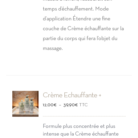
temps d’échauffement. Mode
d’application Étendre une fine
couche de Crème échauffante sur la
partie du corps qui fera l’objet du
massage.
Crème Echauffante +
Plage
–
12,00
€
39,90
€
TTC
de
prix :
Formule plus concentrée et plus
intense que la Crème échauffante
12,00€