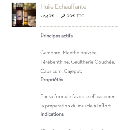
Huile Echauffante
Plage
–
22,40
€
58,00
€
TTC
de
prix :
Principes actifs
22,40€
à
Camphre, Menthe poivrée,
58,00€
Térébenthine, Gaultherie Couchée,
Capsicum, Cajeput.
Propriétés
Par sa formule favorise efficacement
la préparation du muscle à l’effort.
Indications