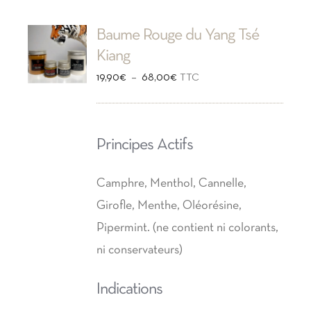
Baume Rouge du Yang Tsé
Kiang
Plage
–
19,90
€
68,00
€
TTC
de
prix :
Principes Actifs
19,90€
à
Camphre, Menthol, Cannelle,
68,00€
Girofle, Menthe, Oléorésine,
Pipermint. (ne contient ni colorants,
ni conservateurs)
Indications