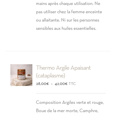
mains après chaque utilisation. Ne
pas utiliser chez la femme enceinte
ou allaitante. Ni sur les personnes
sensibles aux huiles essentielles.
Thermo Argile Apaisant
(cataplasme)
Plage
–
28,00
€
42,00
€
TTC
de
prix :
Composition Argiles verte et rouge,
28,00€
Boue de la mer morte, Camphre,