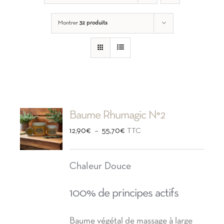
Montrer
32 produits
Baume Rhumagic N°2
Plage
–
12,90
€
55,70
€
TTC
de
prix :
Chaleur Douce
12,90€
100% de principes actifs
à
55,70€
Baume végétal de massage à large