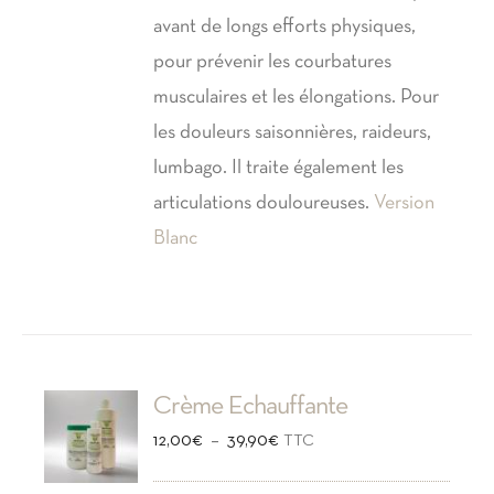
avant de longs efforts physiques,
pour prévenir les courbatures
musculaires et les élongations. Pour
les douleurs saisonnières, raideurs,
lumbago. Il traite également les
articulations douloureuses.
Version
Blanc
Crème Echauffante
Plage
–
12,00
€
39,90
€
TTC
de