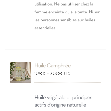
utilisation. Ne pas utiliser chez la
femme enceinte ou allaitante. Ni sur
les personnes sensibles aux huiles
essentielles.
Huile Camphrée
Plage
–
12,90
€
32,80
€
TTC
de
prix :
Huile végétale et principes
12,90€
actifs d’origine naturelle
à