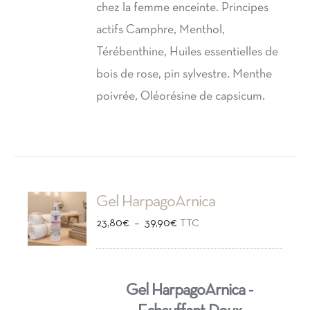
chez la femme enceinte. Principes
actifs Camphre, Menthol,
Térébenthine, Huiles essentielles de
bois de rose, pin sylvestre. Menthe
poivrée, Oléorésine de capsicum.
Gel HarpagoArnica
Plage
–
23,80
€
39,90
€
TTC
de
prix :
Gel HarpagoArnica -
23,80€